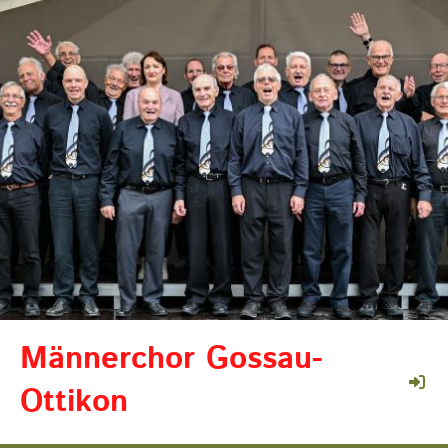
Männerchor Gossau-
Ottikon