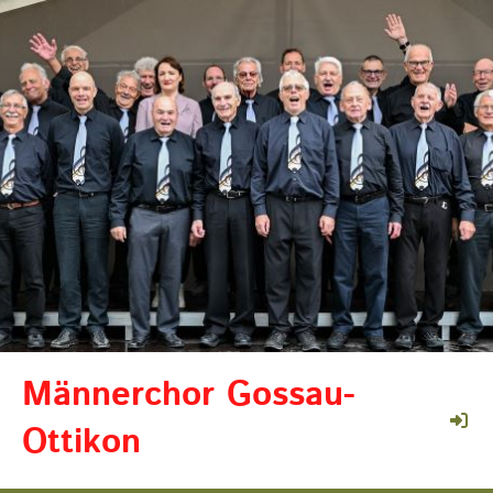
Männerchor Gossau-
Ottikon