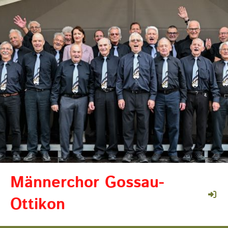
Männerchor Gossau-
Ottikon