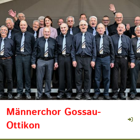
Männerchor Gossau-
Ottikon