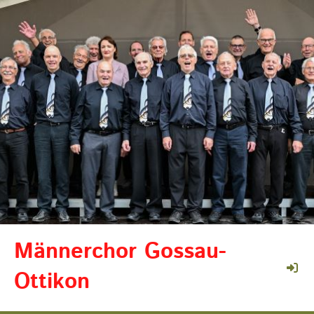
Männerchor Gossau-
Ottikon