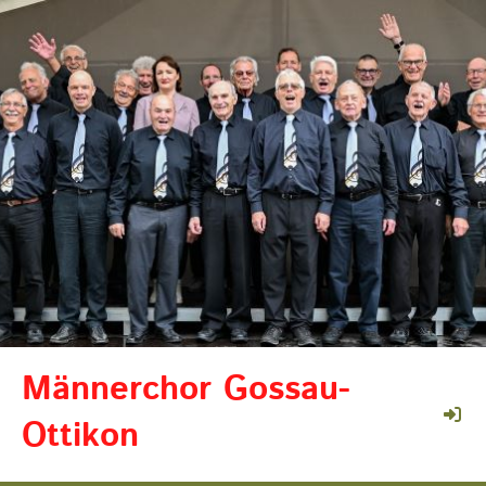
Männerchor Gossau-
Ottikon