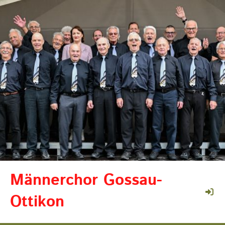
Männerchor Gossau-
Ottikon