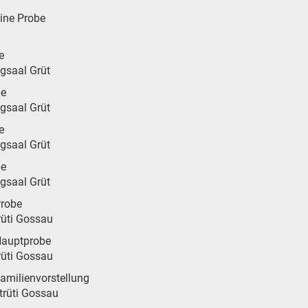
eine Probe
e
ngsaal Grüt
be
ngsaal Grüt
e
ngsaal Grüt
be
ngsaal Grüt
Probe
rüti Gossau
Hauptprobe
rüti Gossau
Familienvorstellung
Altrüti Gossau