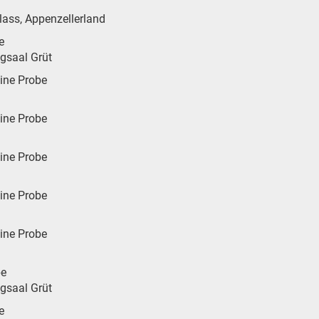
lass, Appenzellerland
e
ngsaal Grüt
eine Probe
eine Probe
eine Probe
eine Probe
eine Probe
be
ngsaal Grüt
e