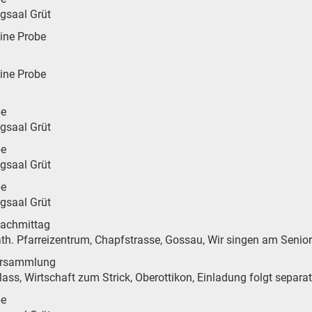
ngsaal Grüt
eine Probe
eine Probe
be
ngsaal Grüt
be
ngsaal Grüt
be
ngsaal Grüt
nachmittag
 kath. Pfarreizentrum, Chapfstrasse, Gossau, Wir singen am Seni
ersammlung
ass, Wirtschaft zum Strick, Oberottikon, Einladung folgt separat
be