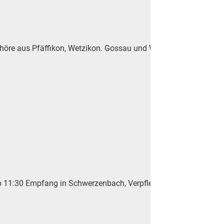
chöre aus Pfäffikon, Wetzikon. Gossau und Wald ein Ständli auf 
ab 11:30 Empfang in Schwerzenbach, Verpflegung im Zelt 13:15 E