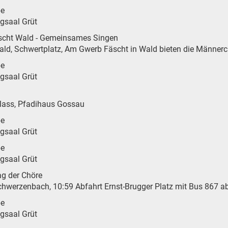
be
ngsaal Grüt
scht Wald - Gemeinsames Singen
 Wald, Schwertplatz, Am Gwerb Fäscht in Wald bieten die Männer
be
ngsaal Grüt
d
lass, Pfadihaus Gossau
be
ngsaal Grüt
be
ngsaal Grüt
g der Chöre
 Schwerzenbach, 10:59 Abfahrt Ernst-Brugger Platz mit Bus 867 
be
ngsaal Grüt