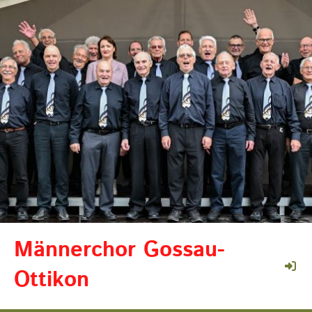
Männerchor Gossau-
Ottikon