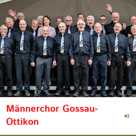
Männerchor Gossau-
Ottikon