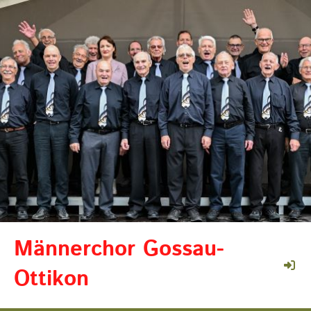
Männerchor Gossau-
Ottikon