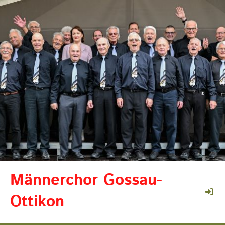
Männerchor Gossau-
Ottikon