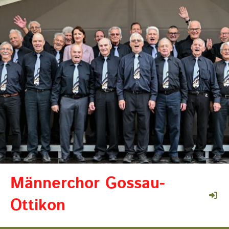
Männerchor Gossau-
Ottikon