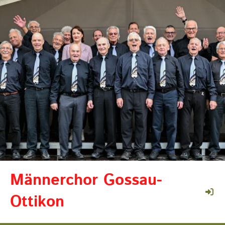
Männerchor Gossau-
Ottikon