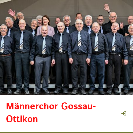
Männerchor Gossau-
Ottikon