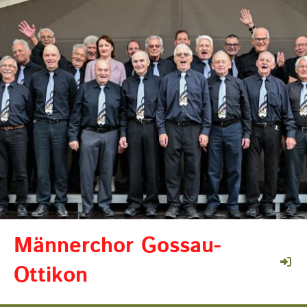
Männerchor Gossau-
Ottikon